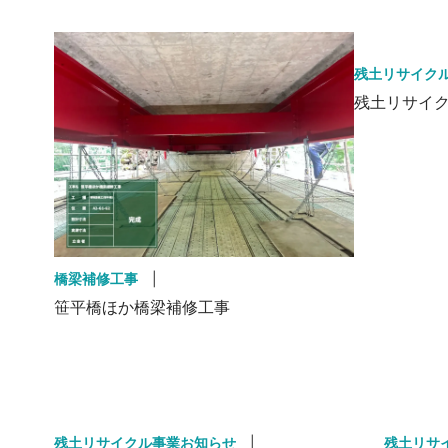
残土リサイク
残土リサイ
橋梁補修工事
|
笹平橋ほか橋梁補修工事
残土リサイクル事業お知らせ
|
残土リサ