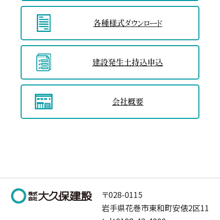
各種様式
ダウンロード
建設発生土
持込申込
会社概要
〒028-0115
岩手県花巻市東和町安俵2区11