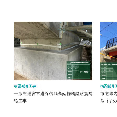
橋梁補修工事
|
橋梁補修
一般県道宮古港線磯鶏高架橋橋梁耐震補
市道城
強工事
修（その