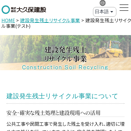
HOME
>
建設発生残土リサイクル事業
>
建設発生残土リサイ
ル事業(テスト)
建設発生残土
リサイクル事業
Construction Soil Recycling
建設発生残士リサイクル事業について
安全・確実な残土処理と建設現場への活用
公共工事や民間工事で発生した残土を受け入れ、適切に埋