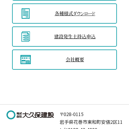
各種様式
ダウンロード
建設発生土
持込申込
会社概要
〒028-0115
岩手県花巻市東和町安俵2区11