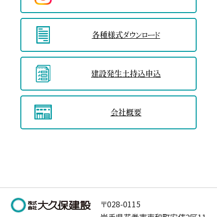
各種様式
ダウンロード
建設発生土
持込申込
会社概要
〒028-0115
岩手県花巻市東和町安俵2区11