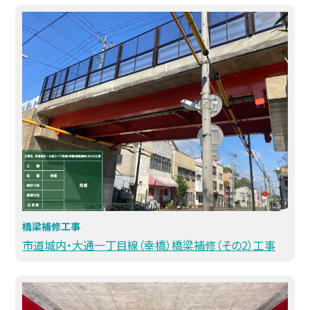
橋梁補修工事
市道城内・大通一丁目線（幸橋）橋梁補修（その2）工事